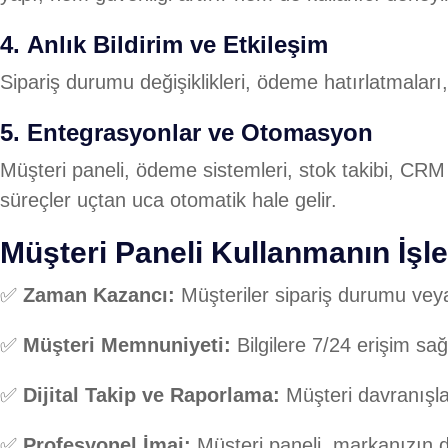
4.
Anlık Bildirim ve Etkileşim
Sipariş durumu değişiklikleri, ödeme hatırlatmaları, 
5.
Entegrasyonlar ve Otomasyon
Müşteri paneli, ödeme sistemleri, stok takibi, CRM 
süreçler uçtan uca otomatik hale gelir.
Müşteri Paneli Kullanmanın İşl
✅
Zaman Kazancı:
Müşteriler sipariş durumu veya 
✅
Müşteri Memnuniyeti:
Bilgilere 7/24 erişim sa
✅
Dijital Takip ve Raporlama:
Müşteri davranışları
✅
Profesyonel İmaj:
Müşteri paneli, markanızın di