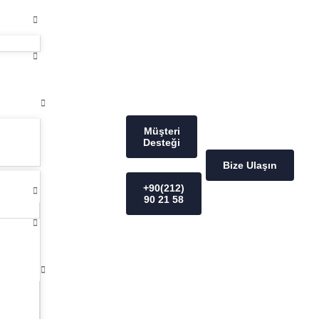
Müşteri
Desteği
Bize Ulaşın
+90(212)
90 21 58