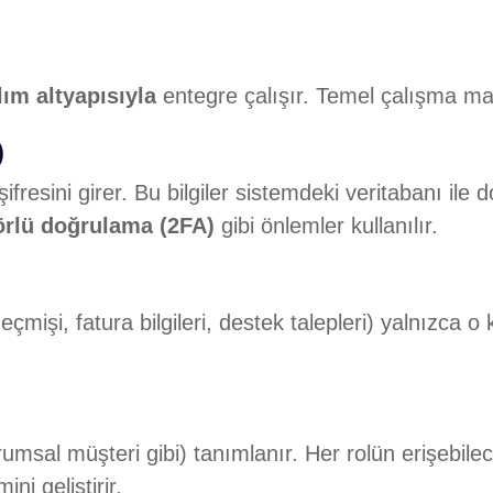
lım altyapısıyla
entegre çalışır. Temel çalışma man
)
ifresini girer. Bu bilgiler sistemdeki veritabanı ile
törlü doğrulama (2FA)
gibi önlemler kullanılır.
geçmişi, fatura bilgileri, destek talepleri) yalnızca 
rumsal müşteri gibi) tanımlanır. Her rolün erişebileceğ
ni geliştirir.